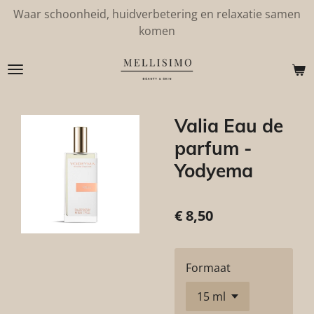
Waar schoonheid, huidverbetering en relaxatie samen
Ga
komen
direct
naar
de
hoofdinhoud
Valia Eau de
parfum -
Yodyema
€ 8,50
Formaat