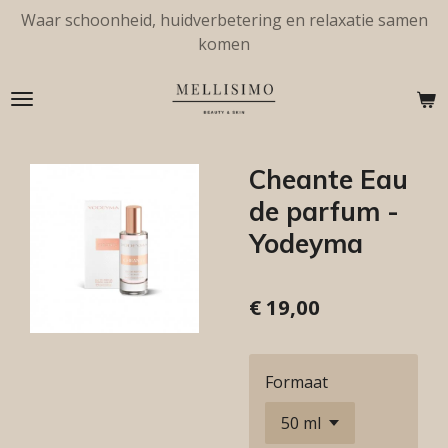
Waar schoonheid, huidverbetering en relaxatie samen
Ga
komen
direct
naar
de
hoofdinhoud
Cheante Eau
de parfum -
Yodeyma
€ 19,00
Formaat