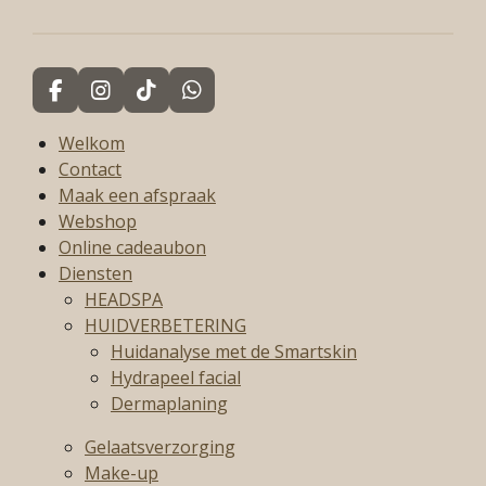
n
e
n
F
I
T
W
a
n
i
h
c
s
k
a
Welkom
e
t
T
t
Contact
b
a
o
s
Maak een afspraak
o
g
k
A
Webshop
o
r
p
k
a
p
Online cadeaubon
m
Diensten
HEADSPA
HUIDVERBETERING
Huidanalyse met de Smartskin
Hydrapeel facial
Dermaplaning
Gelaatsverzorging
Make-up