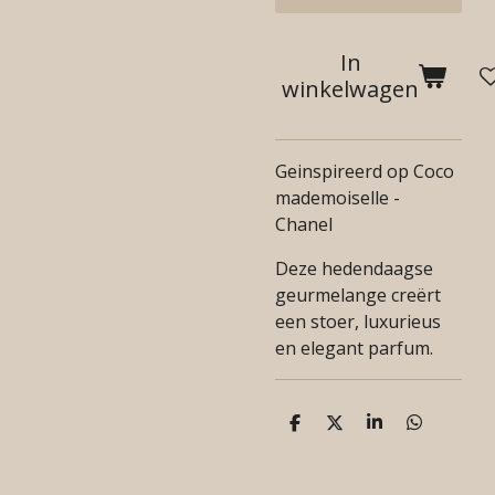
In
winkelwagen
Geinspireerd op Coco
mademoiselle -
Chanel
Deze hedendaagse
geurmelange creërt
een stoer, luxurieus
en elegant parfum.
D
D
S
D
e
e
h
e
l
e
a
l
e
l
r
e